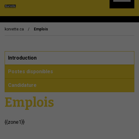
korvette.ca
Emplois
Introduction
Postes disponibles
Candidature
Emplois
{{zone1}}