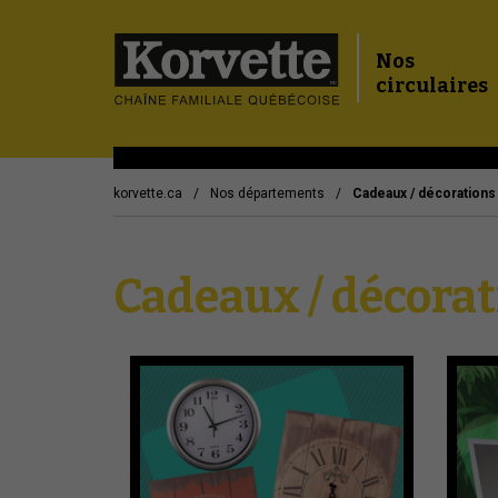
Nos
circulaires
korvette.ca
Nos départements
Cadeaux / décorations 
Cadeaux / décorati