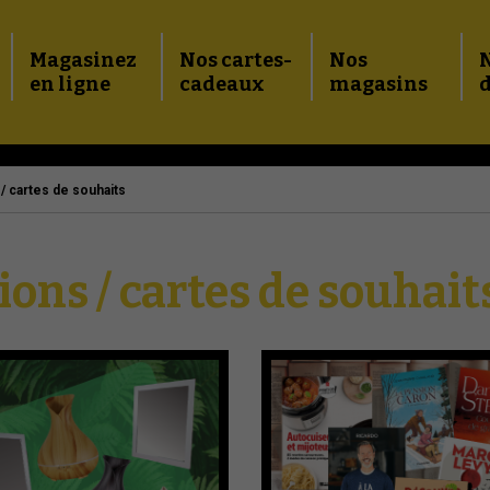
Magasinez
Nos cartes-
Nos
en ligne
cadeaux
magasins
d
/ cartes de souhaits
ons / cartes de souhait