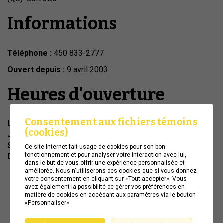
Informations
Téléphone :
450 833-2777
Ouvert depuis :
9 avril 2003
Heures d'ouverture
Consentement aux fichiers témoins
Lundi à Mercredi :
9:00 - 17:30
(cookies)
Jeudi à Vendredi :
9:00 - 18:00
Samedi :
9:00 - 17:00
Ce site Internet fait usage de cookies pour son bon
fonctionnement et pour analyser votre interaction avec lui,
Dimanche :
12:00 - 17:00
dans le but de vous offrir une expérience personnalisée et
améliorée. Nous n'utiliserons des cookies que si vous donnez
votre consentement en cliquant sur «Tout accepter». Vous
avez également la possibilité de gérer vos préférences en
matière de cookies en accédant aux paramètres via le bouton
«Personnaliser».
Gérer mes témoins
Conception
&
Hébergement
ADN communication
(cookies)